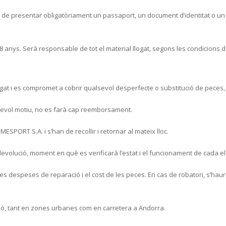
t ha de presentar obligatòriament un passaport, un document d’identitat o un 
8 anys. Serà responsable de tot el material llogat, segons les condicions d
llogat i es compromet a cobrir qualsevol desperfecte o substitució de peces,
alsevol motiu, no es farà cap reemborsament.
MESPORT S.A. i s’han de recollir i retornar al mateix lloc.
a devolució, moment en què es verificarà l’estat i el funcionament de cada e
 les despeses de reparació i el cost de les peces. En cas de robatori, s’ha
ació, tant en zones urbanes com en carretera a Andorra.