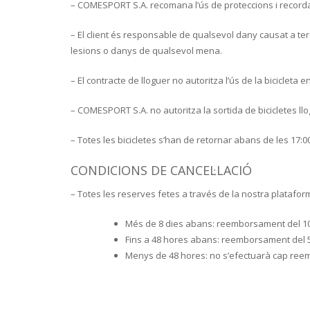
– COMESPORT S.A. recomana l’ús de proteccions i recorda 
– El client és responsable de qualsevol dany causat a t
lesions o danys de qualsevol mena.
– El contracte de lloguer no autoritza l’ús de la bicicleta 
– COMESPORT S.A. no autoritza la sortida de bicicletes llo
– Totes les bicicletes s’han de retornar abans de les 17:00
CONDICIONS DE CANCEL·LACIÓ
– Totes les reserves fetes a través de la nostra platafor
Més de 8 dies abans: reemborsament del 1
Fins a 48 hores abans: reemborsament del 
Menys de 48 hores: no s’efectuarà cap re