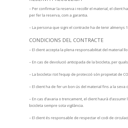
– Per confirmar la reserva i recollir el material, el clien
per fer la reserva, com a garantia.
– La persona que signi el contracte ha de tenir almenys 1
CONDICIONS DEL CONTRACTE
– El client accepta la plena responsabilitat del material 
– En cas de devolució anticipada de la bicicleta, per qu
– La bicicleta i tot l’equip de protecció són propietat de CO
– El client ha de fer un bon ús del material fins a la sev
– En cas d’avaria o trencament, el client haurà d’assumir
bicicleta sempre sota vigilància.
– El client és responsable de respectar el codi de circul