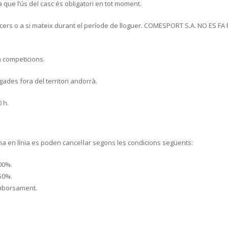
que l’ús del casc és obligatori en tot moment.
ercers o a si mateix durant el període de lloguer. COMESPORT S.A. NO ES 
en competicions.
gades fora del territori andorrà.
 h.
ma en línia es poden cancel·lar segons les condicions següents:
00%.
50%.
emborsament.