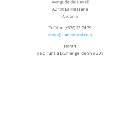
Avinguda del Ravell
AD400 La Massana
Andorra
Telèfon (+376) 73 74 79
shop@commencal.com
Horari
de Dilluns a Diumenge, de 9h a 20h